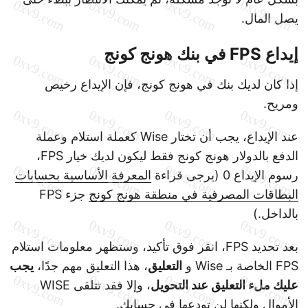
يصل المال.
إيداع FPS في بنك هونج كونج
إذا كان لديك بنك في هونج كونج، فإن الإيداع رخيص
ومريح.
عند الإيداع، يجب أن تختار Wise كعملة استلام وعملة
الدفع بالدولار هونج كونج فقط ليكون لديك خيار FPS،
رسوم الإيداع 0 (يرجى قراءة
المعرفة الأساسية بحسابات
البطاقات المصرفية في منطقة هونج كونج
جزء FPS
بالداخل.)
بعد تحديد FPS، انقر فوق تأكيد، وستظهر معلومات استلام
FPS الخاصة بـ Wise و
التعليق
، هذا التعليق مهم جدًا،
يجب
عليك ملء التعليق عند التحويل
، وإلا فقد تتلقى WISE
الأموال ولكنها لن تودعها في حسابك.