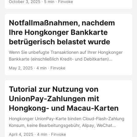
October 3, 2025
· 5 min · Finvoke
des chinesischen Festlandes und dem Faster Payment
System (FPS) von Hongkong. Die Chinesische Volksbank
und die Hongkonger Währungsbehörde fö...
Notfallmaßnahmen, nachdem
Ihre Hongkonger Bankkarte
betrügerisch belastet wurde
Wenn Sie unbefugte Transaktionen auf Ihrer Hongkonger
Bankkarte (einschließlich Kredit- und Debitkarten)
feststellen, bewahren Sie Ruhe und handeln Sie schnell.
May 2, 2025
· 4 min · Finvoke
Basierend auf tatsächlichen Fällen von Hongkonger
Nutzern und den Richtlinien der Banken sind hier
detaillierte Schritte und Vorsichtsmaßnahmen: Empfohlene
Tutorial zur Nutzung von
Lektüre: Grundkenntnisse über Bankkonten und
UnionPay-Zahlungen mit
Bankkarten in Hongkong Klicken Sie hier, um der
Austauschgruppe beizutreten und die neuesten
Hongkong- und Macau-Karten
Informationen zu erhalten 🛑 Schritt 1: Karte über die APP
Hongkonger UnionPay-Karte binden Cloud-Flash-Zahlung
sperren und gleichzeitig die kartenausgebende Bank
Konsum, keine Bearbeitungsgebühr, Alipay, WeChat
kontaktieren Sperren Sie die Karte über die APP....
überschreiten das Limit und es fallen
April 4, 2025
· 4 min · Finvoke