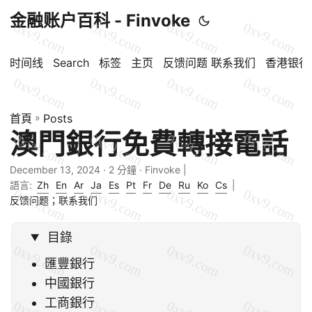
金融账户百科 - Finvoke
时间线
Search
标签
主页
反馈问题 联系我们
香港银行
首頁
»
Posts
澳門銀行免費轉接電話
December 13, 2024
· 2 分鐘 · Finvoke |
語言:
Zh
En
Ar
Ja
Es
Pt
Fr
De
Ru
Ko
Cs
|
反馈问题；联系我们
目錄
匯豐銀行
中國銀行
工商銀行