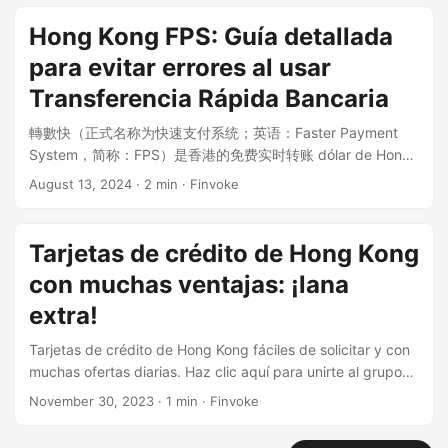
región de Hong Kong El sistema CHATS es como un cartero
entusiasta, responsable...
Hong Kong FPS: Guía detallada
para evitar errores al usar
Transferencia Rápida Bancaria
轉數快（正式名称为快速支付系统；英语：Faster Payment
System，简称：FPS）是香港的免费实时转账 dólar de Hong
Kong和renminbi...
August 13, 2024
· 2 min · Finvoke
Tarjetas de crédito de Hong Kong
con muchas ventajas: ¡lana
extra!
Tarjetas de crédito de Hong Kong fáciles de solicitar y con
muchas ofertas diarias. Haz clic aquí para unirte al grupo
de discusión y obtener la información más reciente
November 30, 2023
· 1 min · Finvoke
Principal para compras en tiendas f...