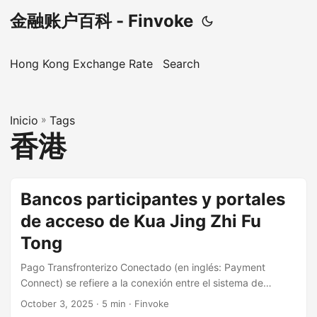
金融账户百科 - Finvoke
Hong Kong Exchange Rate
Search
Inicio
»
Tags
香港
Bancos participantes y portales
de acceso de Kua Jing Zhi Fu
Tong
Pago Transfronterizo Conectado (en inglés: Payment
Connect) se refiere a la conexión entre el sistema de
liquidación interbancaria de pagos en línea de China
October 3, 2025
· 5 min · Finvoke
continental (IBPS) y el Sistema de Pagos Rápidos de Hong