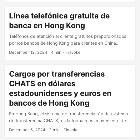
Kong (FPS). El...
Línea telefónica gratuita de
banca en Hong Kong
Teléfonos de atención al cliente gratuitos proporcionados
por los bancos de Hong Kong para clientes en China
continental. En circunstancias normales, llamar a Hong
December 12, 2024
· 4 min · Finvoke
Kong desde el extranjero implica tarifas de larga distancia
internacionales, que son muy caras. ¿Alguna vez te ha
dolido el coraz...
Cargos por transferencias
CHATS en dólares
estadounidenses y euros en
bancos de Hong Kong
En Hong Kong, el sistema de transferencia rápida (sistema
de transferencia CHATS) es la forma más conveniente de
transferir dólares estadounidenses y euros. Conocimientos
December 5, 2024
· 2 min · Finvoke
básicos sobre cuentas bancarias y tarjetas bancarias en la